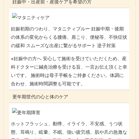
妊娠中・出産前・産後ケアを希望の方
妊娠初期のつわり、マタニティブルー 妊娠中期・後期
の体系の変化からくる腰痛、肩こり、便秘等、不快症状
の緩和 スムーズな出産に繋がるサポート 逆子対策
※妊娠中の方へ 安心して施術を受けていただくため、産
科ドクターに鍼灸治療を受ける旨、一言お伝え頂くと幸
いです。 施術時は母子手帳をご持参ください。体調に
合わせ、施術時間調整も可能です。
更年期世代の心と体のケア
ホットフラッシュ、動悸、イライラ、不安感、うつ状
態、耳鳴り、眩暈、不眠、強い疲労感、肌や爪の急激な