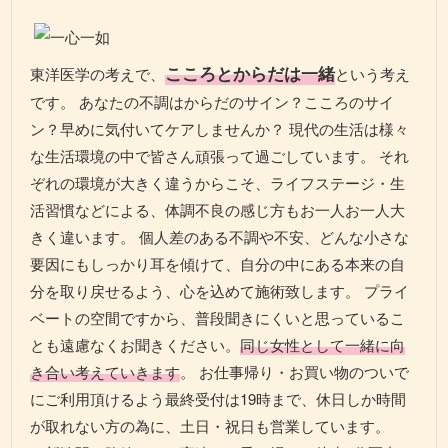
こころとからだは一緒
東洋医学の考えで、
という考え
です。 あなたの不調はからだのサイン？こころのサイ
ン？早めに気付いてケアしませんか？ 現代の生活は様々
な生活環境の中で皆さん頑張って過ごしています。 それ
ぞれの環境が大きく違うからこそ、ライフステージ・生
活習慣などによる、体調不良の感じ方もお一人お一人大
きく違います。 個人差のある不調や不安、どんな小さな
要因にもしっかり耳を傾けて、自分の中にある本来の自
分を取り戻せるよう、心を込めて施術致します。 プライ
ベートの空間ですから、普段聞きにくいと思っているこ
とも遠慮なくお聞きください。
同じ女性として一緒に向
き合い考えていきます
。 お仕事帰り・お買い物のついで
にご利用頂けるよう最終受付は19時まで、休日しか時間
が取れない方の為に、土日・祝日も営業しています。