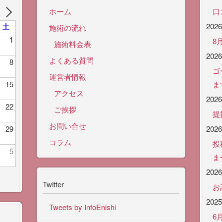
ホーム
口
202
土
施術の流れ
1
8
施術料金表
202
よくある質問
8
ゴ
運営者情報
15
ま
アクセス
202
22
ご挨拶
提
お問い合せ
29
202
コラム
投
5
ま
202
Twitter
お
202
Tweets by InfoEnishi
6