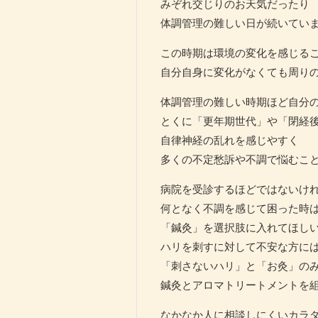
みぞれ交じりのお天気だったり
体調管理の難しい日が続いてい
この時期は環境の変化を感じる
自分自身に変化がなくても周り
体調管理の難しい時期ほど自分
とくに「更年期世代」や「閉経
自律神経の乱れを感じやすく
多くの不定愁訴や不調で悩むこ
病院を受診するほどではないけ
何となく不調を感じて困った時
「鍼灸」を選択肢に入れてほし
ハリを刺すに対して不安な方に
「刺さないハリ」と「お灸」の
鍼灸とアロマトリートメントを
なかなか人に相談しにくいカラ