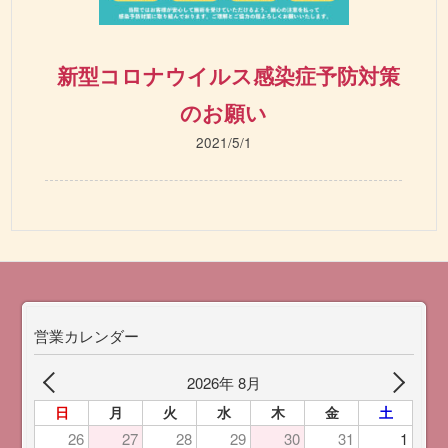
新型コロナウイルス感染症予防対策
のお願い
2021/5/1
営業カレンダー
2026年 8月
日
月
火
水
木
金
土
26
27
28
29
30
31
1