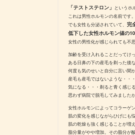
「テストステロン」
というホ
これは男性ホルモンの名前です
完
でも女性も分泌されていて、
低下した女性ホルモン値の1
女性の男性化が感じられても不
加齢を受け入れることだってけ
ある日鼻の下の産毛を剃った後
何度も気のせいと自分に言い聞
産毛も産毛ではないような・・
気になる・・・剃ると青く感じ
思わず病院で脱毛してみました
女性ホルモンによってコラーゲ
肌の変化を感じながらひげにも
肌の乾燥も強く感じることが増
脂分量がやや増加。その脂分が