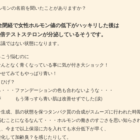
ルモンの名前を聞いたことがありますか？
。
全閉経で女性ホルモン値の低下がハッキリした後は
0倍テストステロンが分泌しているそうです。
思議ではない状態になります。
っこう悩むのに
なんとなく青くなっている事に気が付き大ショック！
かせてみてもやっぱり青い！
・ひげ？
る・・・ファンデーションの色も合わないような・・・
が もう薄っすら青い肌は改善せずでした(涙)
ン生成、肌の状態を保つタンパク質の合成がスムーズに行われた時
悩むことになるなんて・・・ホルモンの働きのすごさを思い知らさ
え、今まで以上保湿に力を入れても水分低下が早く、
酸化して加齢臭？を感じたりして。