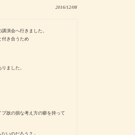
2016/12/08
の講演会へ行きました。
と付き合うため
ありました。
。
イプ故の損な考え方の癖を持って
らないのだろう？」