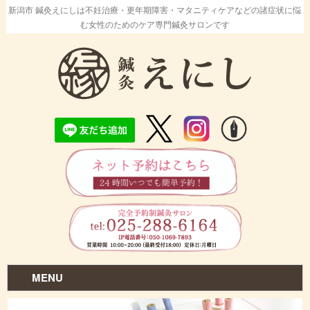
新潟市 鍼灸えにしは不妊治療・更年期障害・マタニティケアなどの諸症状に悩
む女性のためのケア専門鍼灸サロンです
MENU