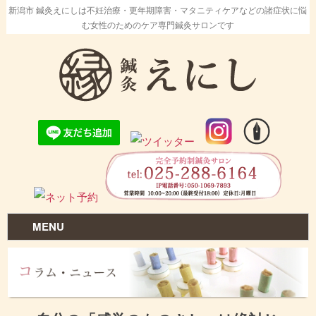
新潟市 鍼灸えにしは不妊治療・更年期障害・マタニティケアなどの諸症状に悩
む女性のためのケア専門鍼灸サロンです
MENU