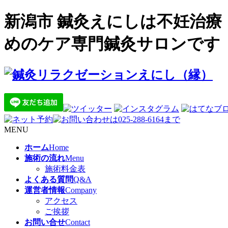
新潟市 鍼灸えにしは不妊治
めのケア専門鍼灸サロンです
MENU
ホーム
Home
施術の流れ
Menu
施術料金表
よくある質問
Q&A
運営者情報
Company
アクセス
ご挨拶
お問い合せ
Contact