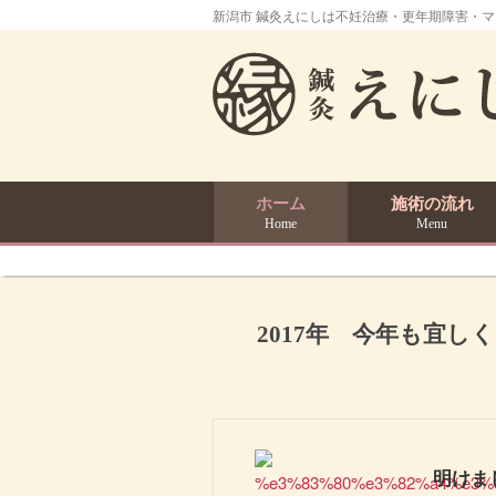
新潟市 鍼灸えにしは不妊治療・更年期障害・
ホーム
施術の流れ
Home
Menu
2017年 今年も宜し
明けま