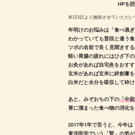
HPを
本日3日より施術させていただい
年明けのお悩みは「食べ過ぎ
わかっていても普段と違う食
ツボの名前で良く見聞きする
軽い胃腸の疲れにはひざ下の
お灸があれば自宅灸をおすす
玄米があれば玄米に絆創膏を
白米だと水分を吸収して砕け
あと、みぞおちの下の
「中脘
胃に溜まった食べ物の消化を
2017年1年で言うと、今年
東洋医学でいう「腎」の気が