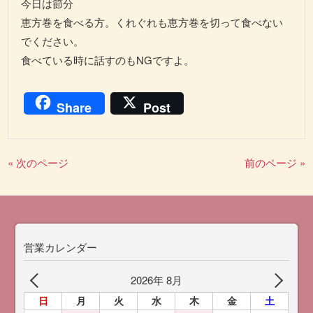
今日は節分
恵方巻を食べる方。くれぐれも恵方巻を切って食べない
でください。
食べている時に話すのもNGですよ。
Share
Post
« 次のページ
前のページ »
営業カレンダー
2026年 8月
日
月
火
水
木
金
土