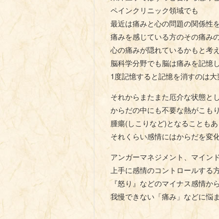
ペインクリニック領域でも
最近は痛みと心の問題の関係性
痛みを感じている方のその痛み
心の痛みが隠れているかもと考え
脳科学分野でも脳は痛みを記憶
1度記憶すると記憶を消すのは大
それからまたまた厄介な状態と
からだの中にも不要な熱がこも
腫瘍(しこりなど)となることも
それくらい感情にはからだを変
アンガーマネジメント、マイン
上手に感情のコントロールする
『怒り』などのマイナス感情か
我慢できない「痛み」などに悩