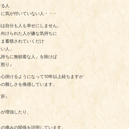
する人
』に気が付いていない人・・・
情は自分も人も幸せにしません。
、向けられた人が嫌な気持ちに
まま蓄積されていくだけ
ない人」
気持ちに無頓着な人」を除けば
『怒り』
心掛けるようになって10年以上経ちますが
ルの難しさを痛感しています。
『肝』
みが増強したり、
との痛みの関係を説明しています。