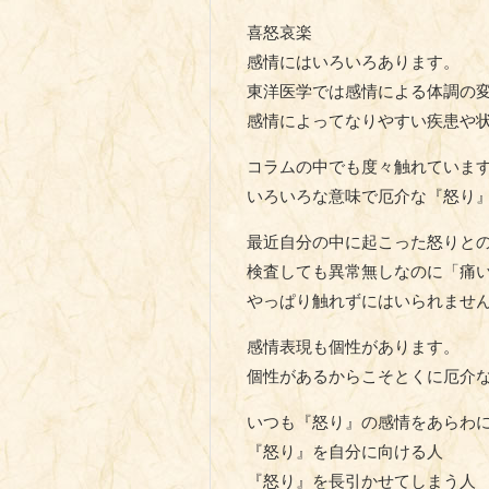
喜怒哀楽
感情にはいろいろあります。
東洋医学では感情による体調の
感情によってなりやすい疾患や
コラムの中でも度々触れていま
いろいろな意味で厄介な『怒り
最近自分の中に起こった怒りと
検査しても異常無しなのに「痛
やっぱり触れずにはいられませ
感情表現も個性があります。
個性があるからこそとくに厄介
いつも『怒り』の感情をあらわ
『怒り』を自分に向ける人
『怒り』を長引かせてしまう人