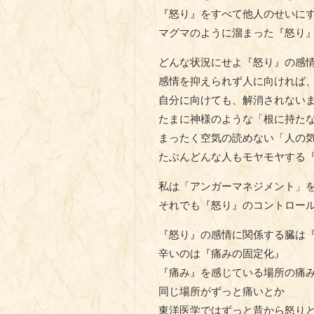
『怒り』をすべて他人のせいに
マグマのように溜まった『怒り
どんな状況にせよ『怒り』の感
感情を抑えられず人に向ければ
自分に向けても、解消されない
たまに神様のような「根に持た
まったく空気の読めない「人の
たぶんどんな人もモヤモヤする
私は「アンガーマネジメント」を
それでも『怒り』のコントロー
『怒り』の感情に関係する臓は
辛いのは『痛みの固定化』
『痛み』を感じている場所の痛
同じ場所がずっと痛いとか
東洋医学ではずっと昔から怒り