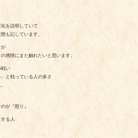
変化を説明していて
状態も記しています。
すが
』の感情にまた触れたいと思います。
の戦い
い」と戦っている人の多さ
ん。
なのが『怒り』
にする人