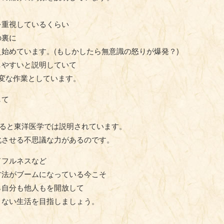
を重視しているくらい
の裏に
始めています。(もしかしたら無意識の怒りが爆発？)
しやすいと説明していて
変な作業としています。
して
り
あると東洋医学では説明されています。
化させる不思議な力があるのです。
ドフルネスなど
方法がブームになっている今こそ
ら自分も他人もを開放して
まない生活を目指しましょう。