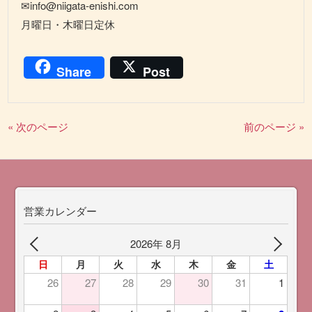
✉info@niigata-enishi.com
月曜日・木曜日定休
Share
Post
« 次のページ
前のページ »
営業カレンダー
2026年 8月
日
月
火
水
木
金
土
26
27
28
29
30
31
1