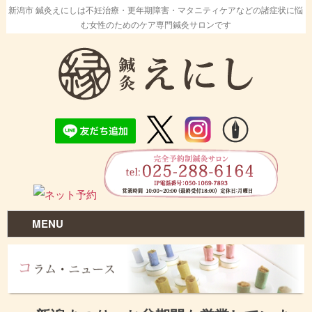
新潟市 鍼灸えにしは不妊治療・更年期障害・マタニティケアなどの諸症状に悩
む女性のためのケア専門鍼灸サロンです
MENU