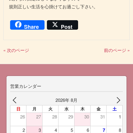
規則正しい生活を心掛けてお過ごし下さい。
Share
Post
« 次のページ
前のページ »
営業カレンダー
2026年 8月
日
月
火
水
木
金
土
26
27
28
29
30
31
1
2
3
4
5
6
7
8