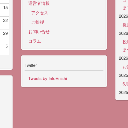
運営者情報
15
ま
アクセス
202
22
ご挨拶
提
お問い合せ
29
202
コラム
投
5
ま
202
Twitter
お
202
Tweets by InfoEnishi
6
202