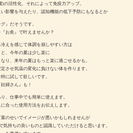
菌)の活性化、それによって免疫力アップ。
良い影響を与えたり、認知機能の低下予防にもなるとか
ング』だそうです。
を『お灸』で叶えませんか？
る冷えを感じて体調を崩しやすい方は
くと、今年の夏は少し楽に
くなり、来年の夏はもっと楽に過ごせるかも。
安定させ気温の変化に負けない体を作ります。
は特に試して欲しいです。
『妊婦さん』も！
あり、仕事中でも簡単に使えます。
人に合った使用方法をお伝えします。
言葉のせいでイメージが悪いかもしれませんが
利で気持ちの良いものと認識していただけると思います。