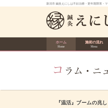
新潟市 鍼灸えにしは不妊治療・更年期障害・
ホーム
施術の流れ
Home
Menu
『温活』ブームの兆し