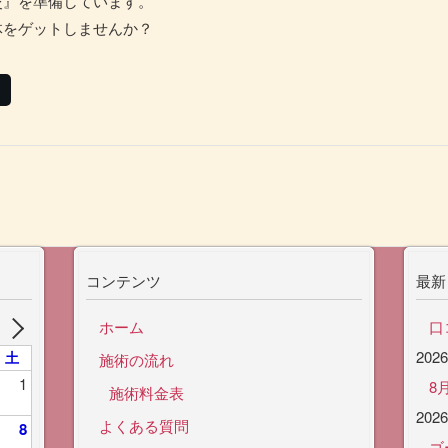
灸』を準備しています。
体をゲットしませんか？
コンテンツ
最新
ホーム
口
202
土
施術の流れ
1
8
施術料金表
202
よくある質問
8
ゴ