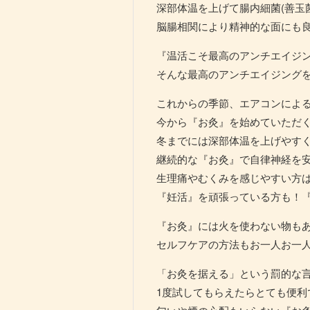
深部体温を上げて腸内細菌(善玉
脳腸相関により精神的な面にも
『温活こそ最高のアンチエイジ
そんな最高のアンチエイジング
これからの季節、エアコンによ
今から『お灸』を始めていただ
冬までには深部体温を上げやす
継続的な『お灸』で自律神経を
生理痛やむくみを感じやすい方
『妊活』を頑張っている方も！
『お灸』には火を使わない物も
セルフケアの方法もお一人お一
「お灸を据える」という罰的な
1度試してもらえたらとても便