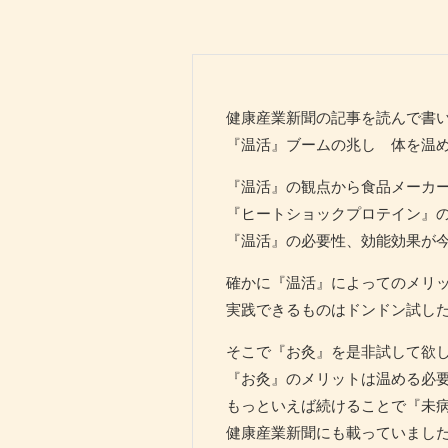
健康産業新聞の記事を読んで書
『温活』ブームの兆し 体を温
『温活』の観点から食品メーカ
『ヒートショックプロテイン』の
『温活』の必要性、効能効果が
確かに『温活』によってのメリ
実践できるものはドンドン試し
そこで『お灸』を是非試して欲
『お灸』のメリットは温める必
もっといえば続けることで『未
健康産業新聞にも載っていまし