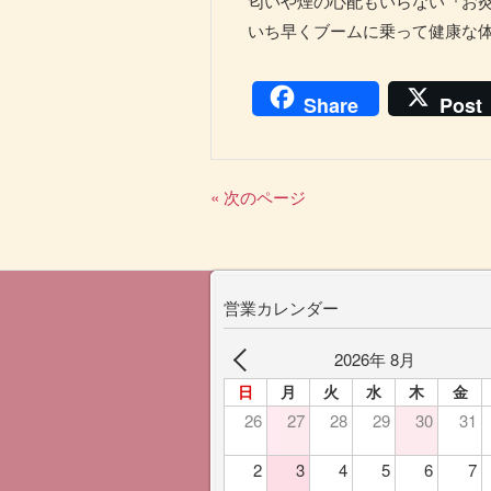
匂いや煙の心配もいらない『お
いち早くブームに乗って健康な
Share
Post
« 次のページ
営業カレンダー
2026年 8月
日
月
火
水
木
金
26
27
28
29
30
31
2
3
4
5
6
7