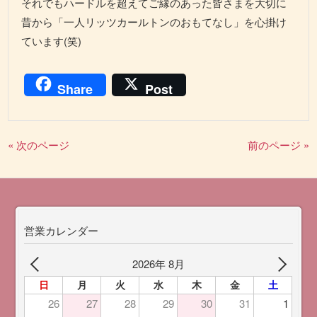
それでもハードルを超えてご縁のあった皆さまを大切に
昔から「一人リッツカールトンのおもてなし」を心掛け
ています(笑)
Share
Post
« 次のページ
前のページ »
営業カレンダー
2026年 8月
日
月
火
水
木
金
土
26
27
28
29
30
31
1