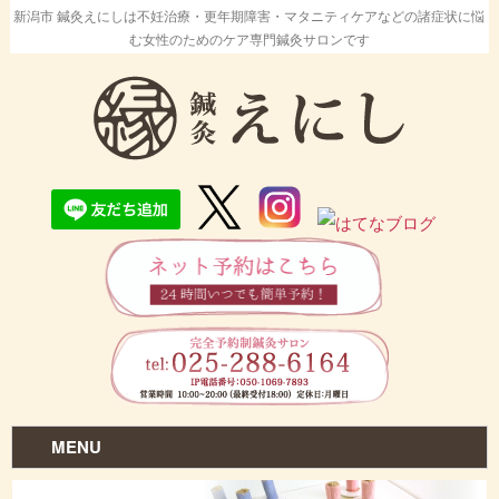
新潟市 鍼灸えにしは不妊治療・更年期障害・マタニティケアなどの諸症状に悩
む女性のためのケア専門鍼灸サロンです
MENU