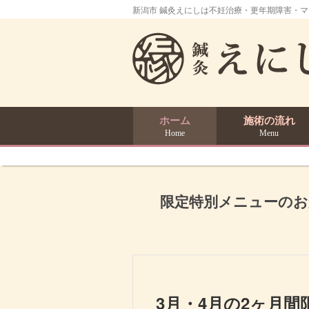
新潟市 鍼灸えにしは不妊治療・更年期障害・
ホーム
施術の流れ
Home
Menu
限定特別メニューのお
3月・4月の2ヶ月