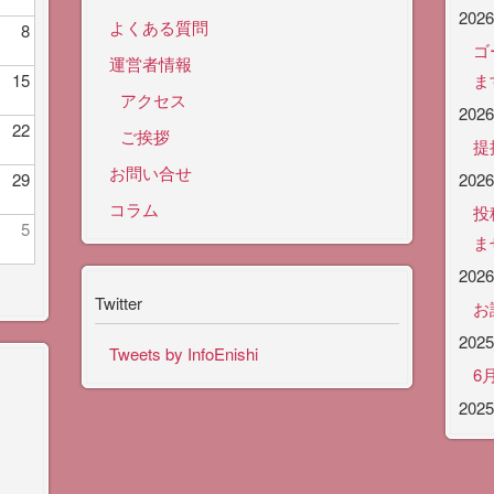
202
よくある質問
8
ゴ
運営者情報
15
ま
アクセス
202
22
ご挨拶
提
お問い合せ
29
202
コラム
投
5
ま
202
Twitter
お
202
Tweets by InfoEnishi
6
202