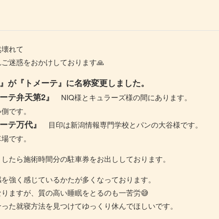
然壊れて
ご迷惑をおかけしております🙏
』が『トメーテ』に名称変更しました。
ーテ弁天第2』
NIQ様とキュラーズ様の間にあります。
い側です。
ーテ万代』
目印は新潟情報専門学校とパンの大谷様です。
車場です。
ましたら施術時間分の駐車券をお出ししております。
感を強く感じているかたが多くなっております。
りますが、質の高い睡眠をとるのも一苦労😅
合った就寝方法を見つけてゆっくり休んでほしいです。