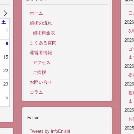
ホーム
口
202
土
施術の流れ
1
8
施術料金表
202
よくある質問
8
ゴ
運営者情報
15
ま
アクセス
202
22
ご挨拶
提
お問い合せ
29
202
コラム
投
5
ま
202
Twitter
お
202
Tweets by InfoEnishi